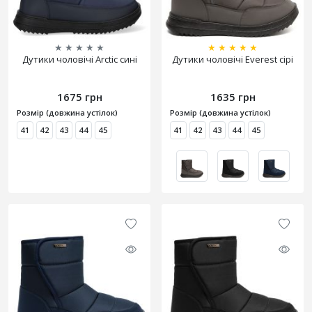
★
★
★
★
★
★
★
★
★
★
Дутики чоловічі Arctic сині
Дутики чоловічі Everest сірі
1675 грн
1635 грн
Розмір (довжина устілок)
Розмір (довжина устілок)
41
42
43
44
45
41
42
43
44
45