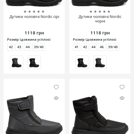
★
★
★
★
★
★
★
★
★
★
Дутики чоловічі Nordic сірі
Дутики чоловічі Nordic
чорні
1118 грн
1118 грн
Розмір (довжина устілок)
Розмір (довжина устілок)
42
43
44
39/40
41
42
44
46
39/40