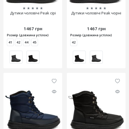
★
★
★
★
★
★
★
★
★
★
Дутики чоловічі Peak сірі
Дутики чоловічі Peak чорні
1467 грн
1467 грн
Розмір (довжина устілок)
Розмір (довжина устілок)
41
42
44
45
42