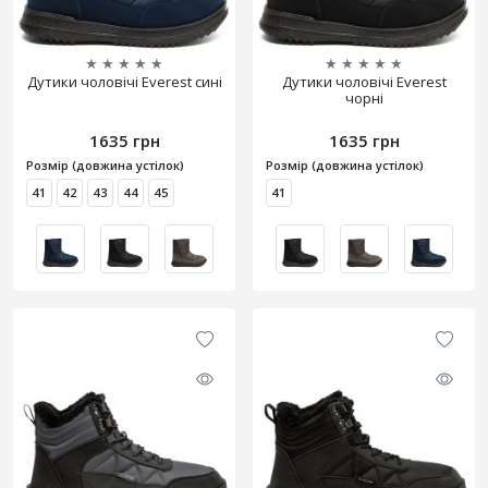
★
★
★
★
★
★
★
★
★
★
Дутики чоловічі Everest сині
Дутики чоловічі Everest
чорні
1635 грн
1635 грн
Розмір (довжина устілок)
Розмір (довжина устілок)
41
42
43
44
45
41