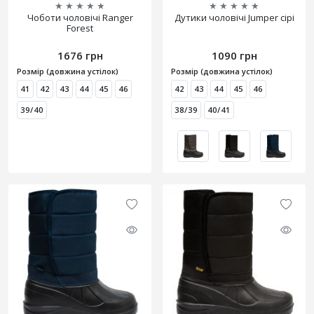
★
★
★
★
★
★
★
★
★
★
Чоботи чоловічі Ranger
Дутики чоловічі Jumper сірі
Forest
1676 грн
1090 грн
Розмір (довжина устілок)
Розмір (довжина устілок)
41
42
43
44
45
46
42
43
44
45
46
39/40
38/39
40/41