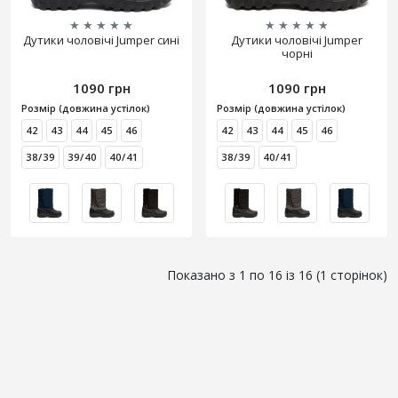
★
★
★
★
★
★
★
★
★
★
Дутики чоловічі Jumper сині
Дутики чоловічі Jumper
чорні
1090 грн
1090 грн
Розмір (довжина устілок)
Розмір (довжина устілок)
42
43
44
45
46
42
43
44
45
46
38/39
39/40
40/41
38/39
40/41
Показано з 1 по 16 із 16 (1 сторінок)