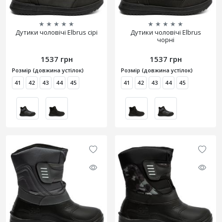
★
★
★
★
★
★
★
★
★
★
Дутики чоловічі Elbrus сірі
Дутики чоловічі Elbrus
чорні
1537 грн
1537 грн
Розмір (довжина устілок)
Розмір (довжина устілок)
41
42
43
44
45
41
42
43
44
45