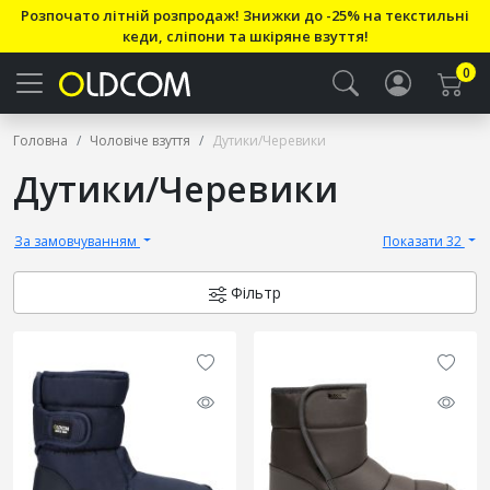
Розпочато літній розпродаж! Знижки до -25% на текстильні
кеди, сліпони та шкіряне взуття!
0
Головна
Чоловіче взуття
Дутики/Черевики
Дутики/Черевики
За замовчуванням
Показати 32
Фільтр