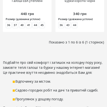
Галоші ЕВА утеплені
Бурки короткі чорні
440 грн
340 грн
Розмір (довжина устілок)
Розмір (довжина устілок)
36
37
40
41
44
45
36
43
44
Показано з 1 по 6 із 6 (1 сторінок)
Подбайте про свій комфорт і затишок на холодну пору року,
замовте теплі галоші та бурки у нашому інтернет-магазині!
Це практичне взуття неодмінно знадобиться Вам для:
◼
Відпочинку за містом.
◼
Садово-городніх робіт на дачі та приватній садибі.
◼
Прогулянок у дощову погоду.