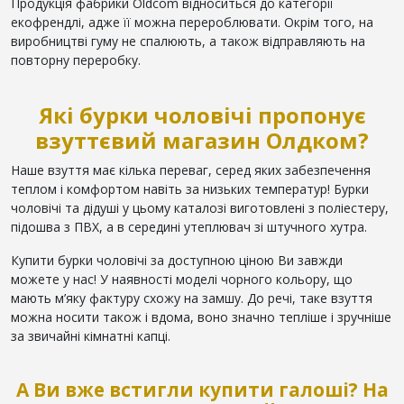
Продукція фабрики Oldcom відноситься до категорії
екофрендлі, адже її можна перероблювати. Окрім того, на
виробництві гуму не спалюють, а також відправляють на
повторну переробку.
Які бурки чоловічі пропонує
взуттєвий магазин Олдком?
Наше взуття має кілька переваг, серед яких забезпечення
теплом і комфортом навіть за низьких температур! Бурки
чоловічі та дідуші у цьому каталозі виготовлені з поліестеру,
підошва з ПВХ, а в середині утеплювач зі штучного хутра.
Купити бурки чоловічі за доступною ціною Ви завжди
можете у нас! У наявності моделі чорного кольору, що
мають м’яку фактуру схожу на замшу. До речі, таке взуття
можна носити також і вдома, воно значно тепліше і зручніше
за звичайні кімнатні капці.
А Ви вже встигли купити галоші? На