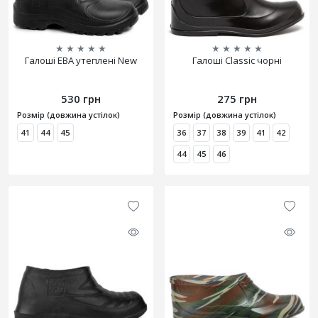
★
★
★
★
★
★
★
★
★
★
Галоші ЕВА утеплені New
Галоші Classic чорні
530 грн
275 грн
Розмір (довжина устілок)
Розмір (довжина устілок)
41
44
45
36
37
38
39
41
42
44
45
46