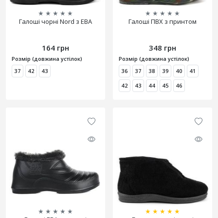
★
★
★
★
★
★
★
★
★
★
Галоші чорні Nord з ЕВА
Галоші ПВХ з принтом
164 грн
348 грн
Розмір (довжина устілок)
Розмір (довжина устілок)
37
42
43
36
37
38
39
40
41
42
43
44
45
46
★
★
★
★
★
★
★
★
★
★