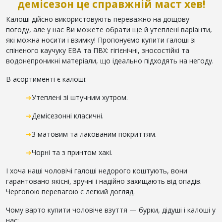
демісезон це справжній маст хев!
Калоші дійсно використовують переважно на дощову
погоду, але у нас Ви можете обрати ще й утеплені варіанти,
які можна носити і взимку! Пропонуємо купити галоші зі
спіненого каучуку ЕВА та ПВХ: гігієнічні, зносостійкі та
водонепроникні матеріали, що ідеально підходять на негоду.
В асортименті є калоші:
➔
Утеплені зі штучним хутром.
➔
Демісезонні класичні.
➔
З матовим та лакованим покриттям.
➔
Чорні та з принтом хакі.
І хоча наші чоловічі галоші недорого коштують, вони
гарантовано якісні, зручні і надійно захищають від опадів.
Черговою перевагою є легкий догляд.
Чому варто купити чоловіче взуття — бурки, дідуші і калоші у
нас: