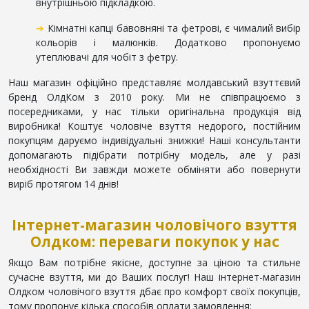
внутрішньою підкладкою.
➔
Кімнатні капці бавовняні та фетрові, є чималий вибір
кольорів і малюнків. Додатково пропонуємо
утеплювачі для чобіт з фетру.
Наш магазин офіційно представляє молдавський взуттєвий
бренд ОлдКом з 2010 року. Ми не співпрацюємо з
посередниками, у нас тільки оригінальна продукція від
виробника! Коштує чоловіче взуття недорого, постійним
покупцям даруємо індивідуальні знижки! Наші консультанти
допомагають підібрати потрібну модель, але у разі
необхідності Ви завжди можете обміняти або повернути
виріб протягом 14 днів!
Інтернет-магазин чоловічого взуття
Олдком: переваги покупок у нас
Якщо Вам потрібне якісне, доступне за ціною та стильне
сучасне взуття, ми до Ваших послуг! Наш інтернет-магазин
Олдком чоловічого взуття дбає про комфорт своїх покупців,
тому пропонує кілька способів оплати замовлення: