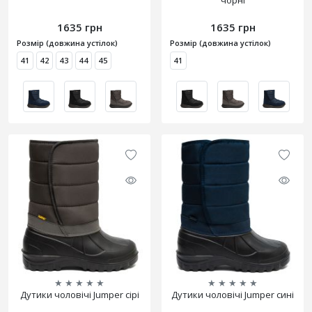
чорні
1635 грн
1635 грн
Розмір (довжина устілок)
Розмір (довжина устілок)
41
42
43
44
45
41
★
★
★
★
★
★
★
★
★
★
Дутики чоловічі Jumper сірі
Дутики чоловічі Jumper сині