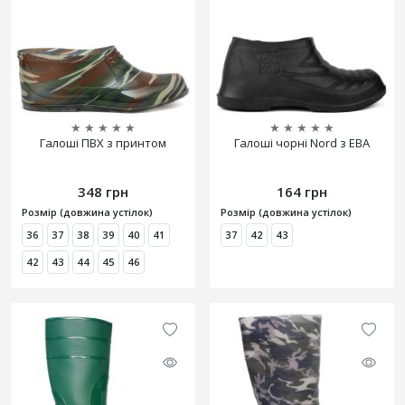
★
★
★
★
★
★
★
★
★
★
Галоші ПВХ з принтом
Галоші чорні Nord з ЕВА
348 грн
164 грн
Розмір (довжина устілок)
Розмір (довжина устілок)
36
37
38
39
40
41
37
42
43
42
43
44
45
46