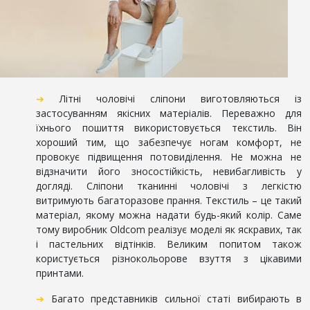
➔
Літні чоловічі сліпони виготовляються із
застосуванням якісних матеріалів. Переважно для
їхнього пошиття використовується текстиль. Він
хороший тим, що забезпечує ногам комфорт, не
провокує підвищення потовиділення. Не можна не
відзначити його зносостійкість, невибагливість у
догляді. Сліпони тканинні чоловічі з легкістю
витримують багаторазове прання. Текстиль – це такий
матеріал, якому можна надати будь-який колір. Саме
тому виробник Oldcom реалізує моделі як яскравих, так
і пастельних відтінків. Великим попитом також
користується різнокольорове взуття з цікавими
принтами.
➔
Багато представників сильної статі вибирають в