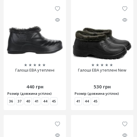
★
★
★
★
★
★
★
★
★
★
Галоші ЕВА утеплені
Галоші ЕВА утеплені New
440 грн
530 грн
Розмір (довжина устілок)
Розмір (довжина устілок)
36
37
40
41
44
45
41
44
45