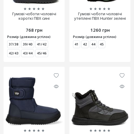
★
★
★
★
★
★
★
★
★
★
Гумові чоботи чоловічі
Гумові чоботи чоловічі
короткі ПВХ сині
утеплені ПВХ Hunter зелені
768 грн
1260 грн
Розмір (довжина устілок)
Розмір (довжина устілок)
37/38
39/40
41/42
41
42
44
45
42/43
43/44
45/46
★
★
★
★
★
★
★
★
★
★