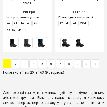
чорні
1090 грн
1118 грн
Розмір (довжина устілок)
Розмір (довжина устілок)
42
43
44
45
46
42
43
44
39/40
38/39
40/41
1
2
3
4
5
6
7
8
9
›
»
Показано з 1 по 20 із 163 (9 сторінок)
Для чоловіків завжди важливо, щоб взуття було надійним,
якісним і зручним. Більшість надає перевагу лаконічному
стилю, і звертає першочергову увагу на власне пошиття. У