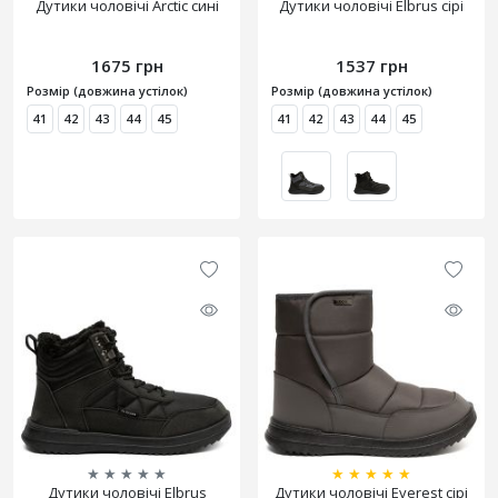
Дутики чоловічі Arctic сині
Дутики чоловічі Elbrus сірі
1675 грн
1537 грн
Розмір (довжина устілок)
Розмір (довжина устілок)
41
42
43
44
45
41
42
43
44
45
★
★
★
★
★
★
★
★
★
★
Дутики чоловічі Elbrus
Дутики чоловічі Everest сірі