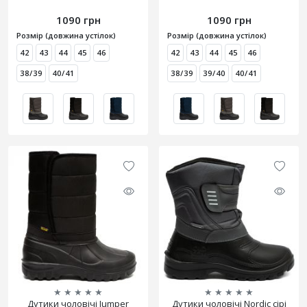
1090 грн
1090 грн
Розмір (довжина устілок)
Розмір (довжина устілок)
42
43
44
45
46
42
43
44
45
46
38/39
40/41
38/39
39/40
40/41
★
★
★
★
★
★
★
★
★
★
Дутики чоловічі Jumper
Дутики чоловічі Nordic сірі