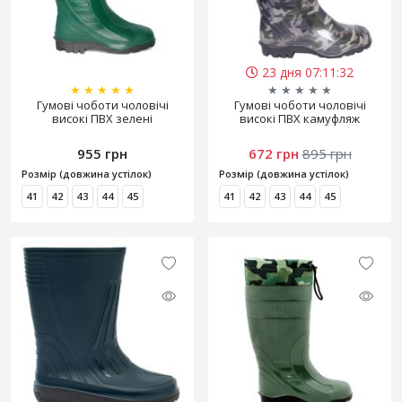
23 дня 07:11:31
★
★
★
★
★
★
★
★
★
★
Гумові чоботи чоловічі
Гумові чоботи чоловічі
високі ПВХ зелені
високі ПВХ камуфляж
955 грн
672 грн
895 грн
Розмір (довжина устілок)
Розмір (довжина устілок)
41
42
43
44
45
41
42
43
44
45