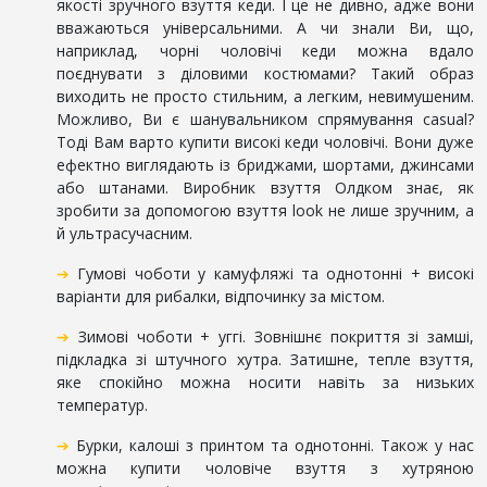
якості зручного взуття кеди. І це не дивно, адже вони
вважаються універсальними. А чи знали Ви, що,
наприклад, чорні чоловічі кеди можна вдало
поєднувати з діловими костюмами? Такий образ
виходить не просто стильним, а легким, невимушеним.
Можливо, Ви є шанувальником спрямування casual?
Тоді Вам варто купити високі кеди чоловічі. Вони дуже
ефектно виглядають із бриджами, шортами, джинсами
або штанами. Виробник взуття Олдком знає, як
зробити за допомогою взуття look не лише зручним, а
й ультрасучасним.
➔
Гумові чоботи у камуфляжі та однотонні + високі
варіанти для рибалки, відпочинку за містом.
➔
Зимові чоботи + уггі. Зовнішнє покриття зі замші,
підкладка зі штучного хутра. Затишне, тепле взуття,
яке спокійно можна носити навіть за низьких
температур.
➔
Бурки, калоші з принтом та однотонні. Також у нас
можна купити чоловіче взуття з хутряною