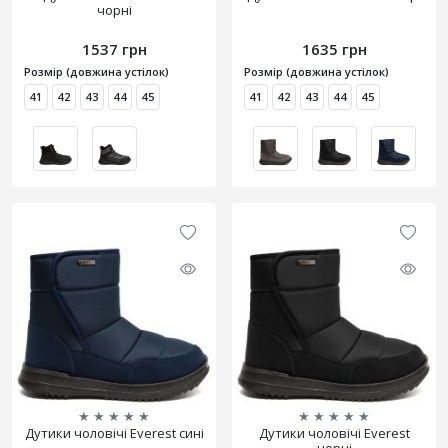
чорні
1537 грн
1635 грн
Розмір (довжина устілок)
Розмір (довжина устілок)
41
42
43
44
45
41
42
43
44
45
★
★
★
★
★
★
★
★
★
★
Дутики чоловічі Everest сині
Дутики чоловічі Everest