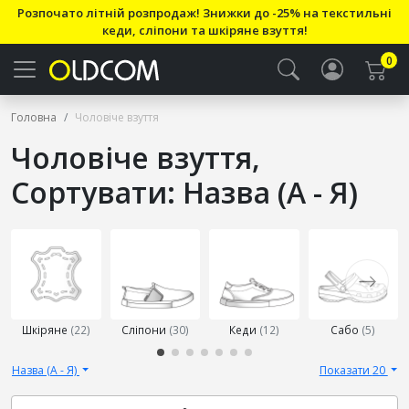
Розпочато літній розпродаж! Знижки до -25% на текстильні
кеди, сліпони та шкіряне взуття!
0
Головна
Чоловіче взуття
Чоловіче взуття,
Сортувати: Назва (А - Я)
Виберіть
підкатегорію
Шкіряне
(22)
Сліпони
(30)
Кеди
(12)
Сабо
(5)
Назва (А - Я)
Показати 20