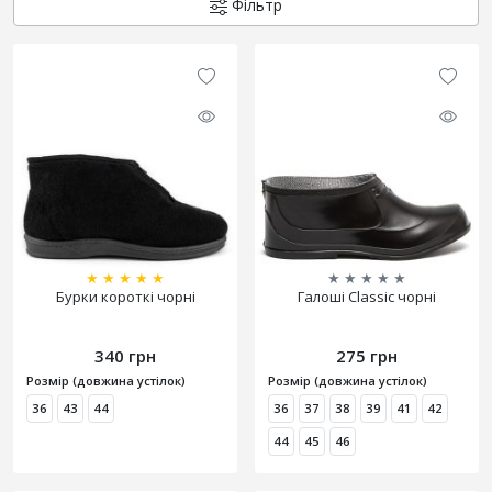
Фільтр
★
★
★
★
★
★
★
★
★
★
Бурки короткі чорні
Галоші Classic чорні
340 грн
275 грн
Розмір (довжина устілок)
Розмір (довжина устілок)
36
43
44
36
37
38
39
41
42
44
45
46