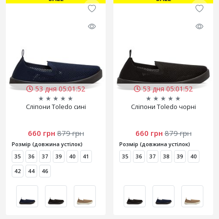
53 дня 05:01:50
53 дня 05:01:50
★
★
★
★
★
★
★
★
★
★
Сліпони Toledo сині
Сліпони Toledo чорні
660 грн
879 грн
660 грн
879 грн
Розмір (довжина устілок)
Розмір (довжина устілок)
35
36
37
39
40
41
35
36
37
38
39
40
42
44
46