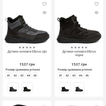
★
★
★
★
★
★
★
★
★
★
Дутики чоловічі Elbrus сірі
Дутики чоловічі Elbrus
чорні
1537 грн
1537 грн
Розмір (довжина устілок)
Розмір (довжина устілок)
41
42
43
44
45
41
42
43
44
45