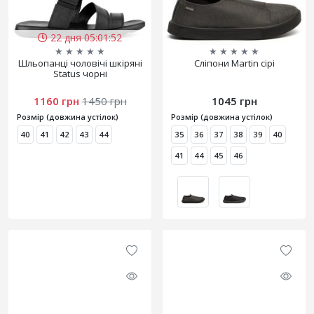
22 дня 05:01:50
★
★
★
★
★
★
★
★
★
★
Шльопанці чоловічі шкіряні
Сліпони Martin сірі
Status чорні
1160 грн
1450 грн
1045 грн
Розмір (довжина устілок)
Розмір (довжина устілок)
40
41
42
43
44
35
36
37
38
39
40
41
44
45
46