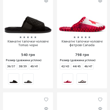
★
★
★
★
★
★
★
★
★
★
Кімнатні тапочки чоловічі
Кімнатні тапочки чоловічі
Tomas чорні
фетрові Canada
540 грн
798 грн
Розмір (довжина устілок)
Розмір (довжина устілок)
36/37
38/39
40/41
42/43
44/45
46/47