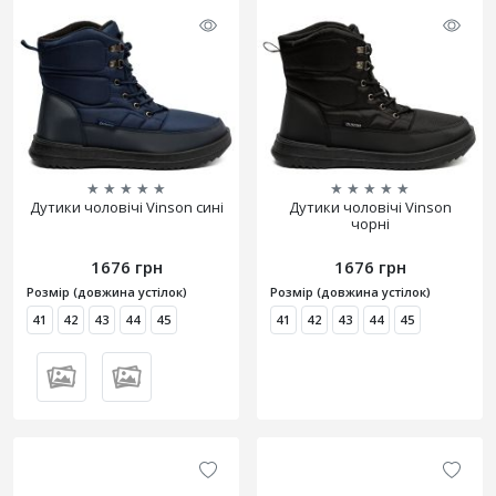
★
★
★
★
★
★
★
★
★
★
Дутики чоловічі Vinson сині
Дутики чоловічі Vinson
чорні
1676 грн
1676 грн
Розмір (довжина устілок)
Розмір (довжина устілок)
41
42
43
44
45
41
42
43
44
45