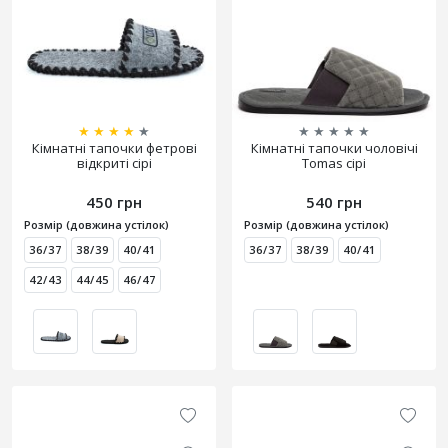
★
★
★
★
★
★
★
★
★
★
Кімнатні тапочки фетрові
Кімнатні тапочки чоловічі
відкриті сірі
Tomas сірі
450 грн
540 грн
Розмір (довжина устілок)
Розмір (довжина устілок)
36/37
38/39
40/41
36/37
38/39
40/41
42/43
44/45
46/47