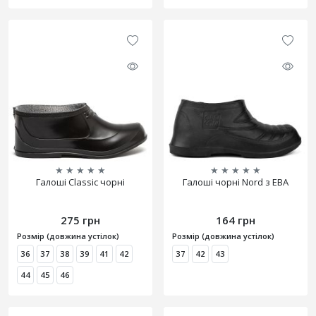
★
★
★
★
★
★
★
★
★
★
Галоші Classic чорні
Галоші чорні Nord з ЕВА
275 грн
164 грн
Розмір (довжина устілок)
Розмір (довжина устілок)
36
37
38
39
41
42
37
42
43
44
45
46