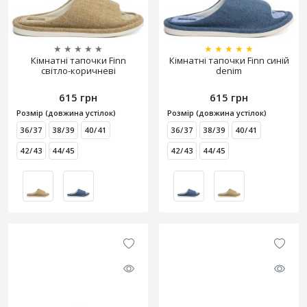
★
★
★
★
★
★
★
★
★
★
Кімнатні тапочки Finn
Кімнатні тапочки Finn синій
світло-коричневі
denim
615 грн
615 грн
Розмір (довжина устілок)
Розмір (довжина устілок)
36/37
38/39
40/41
36/37
38/39
40/41
42/43
44/45
42/43
44/45