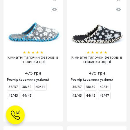
★
★
★
★
★
★
★
★
★
★
Кімнатні тапочки фетрові в
Кімнатні тапочки фетрові в
сніжинки сірі
сніжинки чорні
475 грн
475 грн
Розмір (довжина устілок)
Розмір (довжина устілок)
36/37
38/39
40/41
36/37
38/39
40/41
42/43
44/45
42/43
44/45
46/47