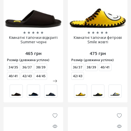
★
★
★
★
★
★
★
★
★
★
Кімнатні тапочки відкриті
Кімнатні тапочки фетрові
Summer чорні
Smile жовті
465 грн
475 грн
Розмір (довжина устілок)
Розмір (довжина устілок)
34/35
36/37
38/39
36/37
38/39
40/41
40/41
42/43
44/45
42/43