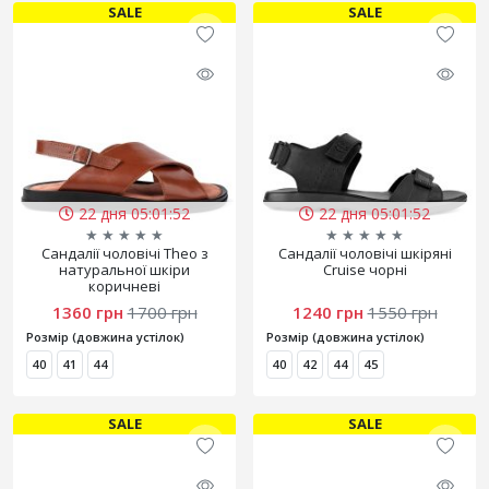
SALE
SALE
22 дня 05:01:50
22 дня 05:01:50
★
★
★
★
★
★
★
★
★
★
Сандалії чоловічі Theo з
Сандалії чоловічі шкіряні
натуральної шкіри
Cruise чорні
коричневі
1360 грн
1700 грн
1240 грн
1550 грн
Розмір (довжина устілок)
Розмір (довжина устілок)
40
41
44
40
42
44
45
SALE
SALE