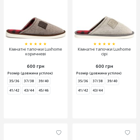
★
★
★
★
★
★
★
★
★
★
Кімнатні тапочки Luxhome
Кімнатні тапочки Luxhome
коричневі
сірі
600 грн
600 грн
Розмір (довжина устілок)
Розмір (довжина устілок)
35/36
37/38
39/40
35/36
37/38
39/40
41/42
43/44
45/46
41/42
43/44