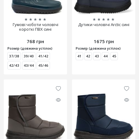
★
★
★
★
★
★
★
★
★
★
Гумові чоботи чоловічі
Дутики чоловічі Arctic сині
короткі ПВХ сині
768 грн
1675 грн
Розмір (довжина устілок)
Розмір (довжина устілок)
37/38
39/40
41/42
41
42
43
44
45
42/43
43/44
45/46