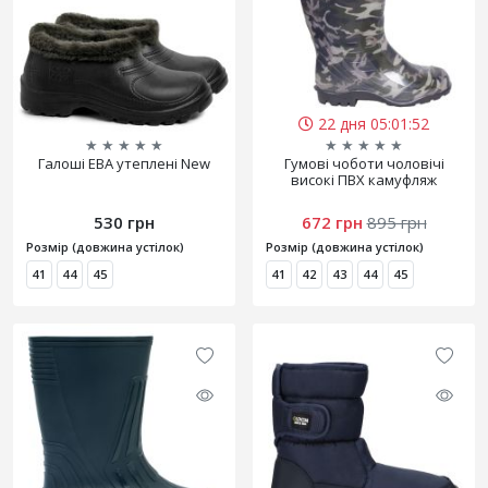
22 дня 05:01:50
★
★
★
★
★
★
★
★
★
★
Галоші ЕВА утеплені New
Гумові чоботи чоловічі
високі ПВХ камуфляж
530 грн
672 грн
895 грн
Розмір (довжина устілок)
Розмір (довжина устілок)
41
44
45
41
42
43
44
45