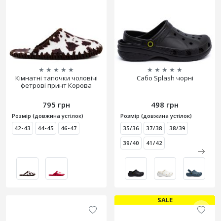
★
★
★
★
★
★
★
★
★
★
Кімнатні тапочки чоловічі
Сабо Splash чорні
фетрові принт Корова
795 грн
498 грн
Розмір (довжина устілок)
Розмір (довжина устілок)
42-43
44-45
46-47
35/36
37/38
38/39
39/40
41/42
SALE