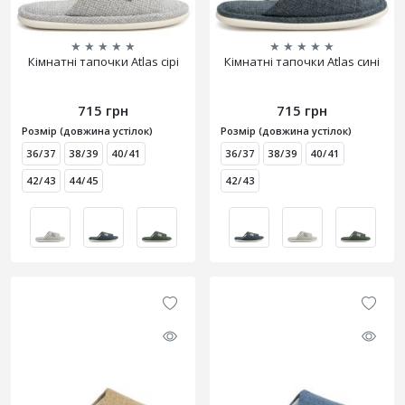
★
★
★
★
★
★
★
★
★
★
Кімнатні тапочки Atlas сірі
Кімнатні тапочки Atlas сині
715 грн
715 грн
Розмір (довжина устілок)
Розмір (довжина устілок)
36/37
38/39
40/41
36/37
38/39
40/41
42/43
44/45
42/43