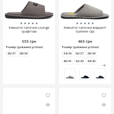
★
★
★
★
★
★
★
★
★
★
Кімнатні тапочки Lounge
Кімнатні тапочки відкриті
графітові
Summer сірі
555 грн
465 грн
Розмір (довжина устілок)
Розмір (довжина устілок)
36/37
38/39
34/35
36/37
38/39
40/41
42/43
44/45