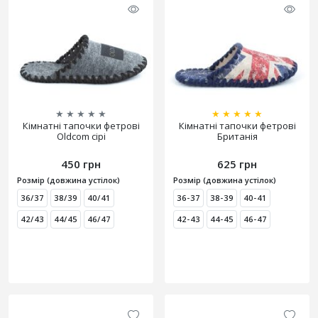
★
★
★
★
★
★
★
★
★
★
Кімнатні тапочки фетрові
Кімнатні тапочки фетрові
Oldcom сірі
Британія
450 грн
625 грн
Розмір (довжина устілок)
Розмір (довжина устілок)
36/37
38/39
40/41
36-37
38-39
40-41
42/43
44/45
46/47
42-43
44-45
46-47