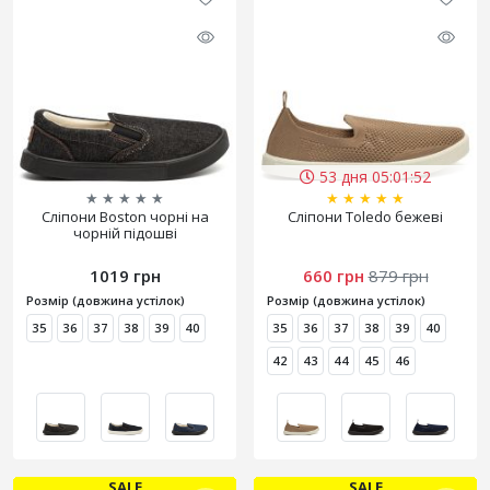
53 дня 05:01:50
★
★
★
★
★
★
★
★
★
★
Сліпони Boston чорні на
Сліпони Toledo бежеві
чорній підошві
1019 грн
660 грн
879 грн
Розмір (довжина устілок)
Розмір (довжина устілок)
35
36
37
38
39
40
35
36
37
38
39
40
42
43
44
45
46
SALE
SALE