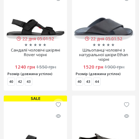
22 дня 05:01:50
22 дня 05:01:50
★
★
★
★
★
★
★
★
★
★
Сандалії чоловічі шкіряні
Шльопанці чоловічі з
Rover чорні
натуральної шкіри Ethan
чорні
1240 грн
1550 грн
1520 грн
1900 грн
Розмір (довжина устілок)
Розмір (довжина устілок)
40
42
43
40
43
44
SALE