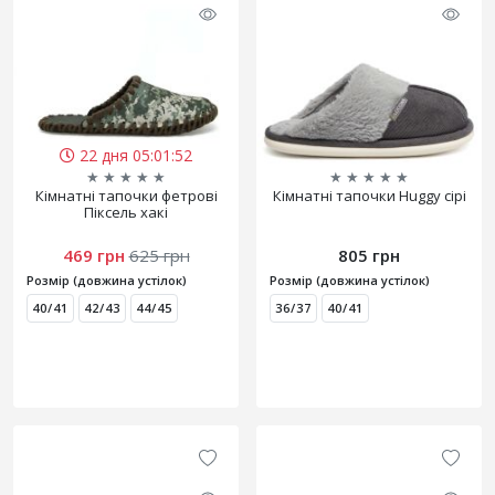
22 дня 05:01:50
★
★
★
★
★
★
★
★
★
★
Кімнатні тапочки фетрові
Кімнатні тапочки Huggy сірі
Піксель хакі
469 грн
625 грн
805 грн
Розмір (довжина устілок)
Розмір (довжина устілок)
40/41
42/43
44/45
36/37
40/41