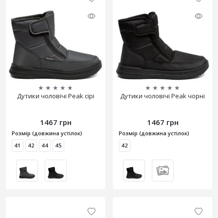
★
★
★
★
★
★
★
★
★
★
Дутики чоловічі Peak сірі
Дутики чоловічі Peak чорні
1467 грн
1467 грн
Розмір (довжина устілок)
Розмір (довжина устілок)
41
42
44
45
42