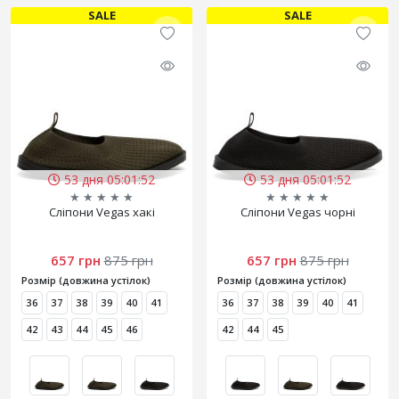
SALE
SALE
53 дня 05:01:50
53 дня 05:01:50
★
★
★
★
★
★
★
★
★
★
Сліпони Vegas хакі
Сліпони Vegas чорні
657 грн
875 грн
657 грн
875 грн
Розмір (довжина устілок)
Розмір (довжина устілок)
36
37
38
39
40
41
36
37
38
39
40
41
42
43
44
45
46
42
44
45