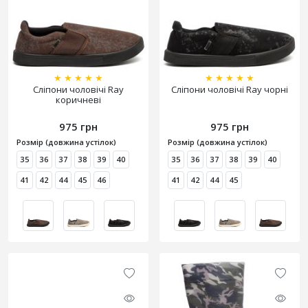
★
★
★
★
★
★
★
★
★
★
Сліпони чоловічі Ray
Сліпони чоловічі Ray чорні
коричневі
975 грн
975 грн
Розмір (довжина устілок)
Розмір (довжина устілок)
35
36
37
38
39
40
35
36
37
38
39
40
41
42
44
45
46
41
42
44
45