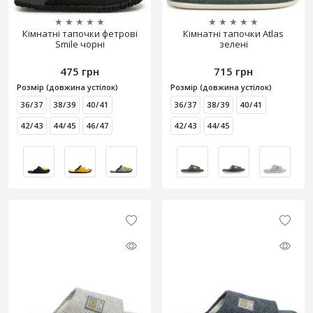
★
★
★
★
★
★
★
★
★
★
Кімнатні тапочки фетрові
Кімнатні тапочки Atlas
Smile чорні
зелені
475 грн
715 грн
Розмір (довжина устілок)
Розмір (довжина устілок)
36/37
38/39
40/41
36/37
38/39
40/41
42/43
44/45
46/47
42/43
44/45