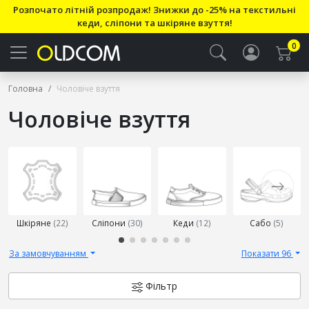
Розпочато літній розпродаж! Знижки до -25% на текстильні
кеди, сліпони та шкіряне взуття!
0
Головна
Чоловіче взуття
Чоловіче взуття
Виберіть
підкатегорію
Шкіряне
(22)
Сліпони
(30)
Кеди
(12)
Сабо
(5)
За замовчуванням
Показати 96
Фільтр