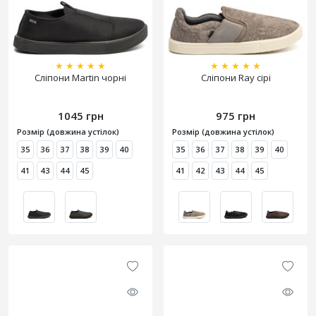
★
★
★
★
★
★
★
★
★
★
Сліпони Martin чорні
Сліпони Ray сірі
1045 грн
975 грн
Розмір (довжина устілок)
Розмір (довжина устілок)
35
36
37
38
39
40
35
36
37
38
39
40
41
43
44
45
41
42
43
44
45