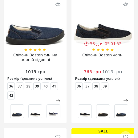
53 дня 05:01:50
★
★
★
★
★
★
★
★
★
★
Сліпони Boston сині на
Сліпони Boston чорні
чорній підошві
1019 грн
765 грн
1019 грн
Розмір (довжина устілок)
Розмір (довжина устілок)
36
37
38
39
40
41
36
37
38
39
42
SALE