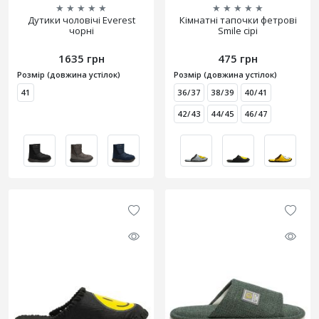
★
★
★
★
★
★
★
★
★
★
Дутики чоловічі Everest
Кімнатні тапочки фетрові
чорні
Smile сірі
1635 грн
475 грн
Розмір (довжина устілок)
Розмір (довжина устілок)
41
36/37
38/39
40/41
42/43
44/45
46/47