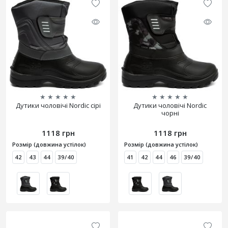
★
★
★
★
★
★
★
★
★
★
Дутики чоловічі Nordic сірі
Дутики чоловічі Nordic
чорні
1118 грн
1118 грн
Розмір (довжина устілок)
Розмір (довжина устілок)
42
43
44
39/40
41
42
44
46
39/40