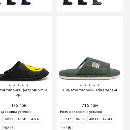
★
★
★
★
★
★
★
★
★
★
тні тапочки фетрові Smile
Кімнатні тапочки Atlas зелені
чорні
475 грн
715 грн
 (довжина устілок)
Розмір (довжина устілок)
38/39
40/41
42/43
36/37
38/39
40/41
42/43
46/47
44/45