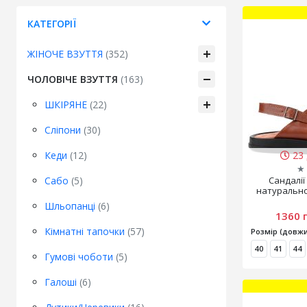
КАТЕГОРІЇ
ЖІНОЧЕ ВЗУТТЯ
(352)
ЧОЛОВІЧЕ ВЗУТТЯ
(163)
ШКІРЯНЕ
(22)
Сліпони
(30)
Кеди
(12)
23 
★
Сабо
(5)
Сандалії
натурально
Шльопанці
(6)
1360 
Кімнатні тапочки
(57)
Розмір (довжи
40
41
44
Гумові чоботи
(5)
Галоші
(6)