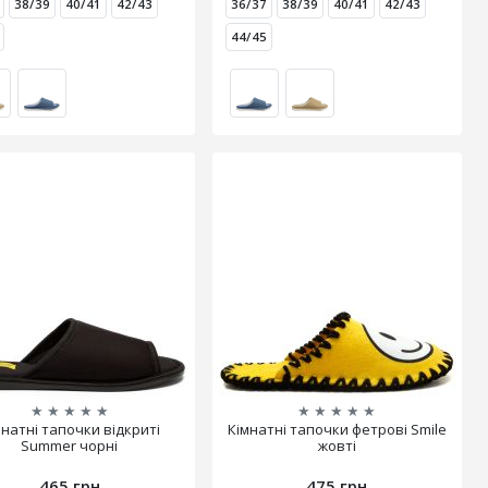
38/39
40/41
42/43
36/37
38/39
40/41
42/43
44/45
★
★
★
★
★
★
★
★
★
★
мнатні тапочки відкриті
Кімнатні тапочки фетрові Smile
Summer чорні
жовті
465 грн
475 грн