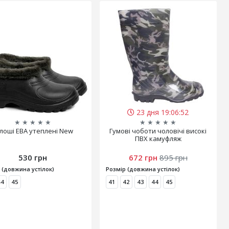
23 дня 19:06:51
★
★
★
★
★
★
★
★
★
★
лоші ЕВА утеплені New
Гумові чоботи чоловічі високі
ПВХ камуфляж
530 грн
672 грн
895 грн
 (довжина устілок)
Розмір (довжина устілок)
44
45
41
42
43
44
45