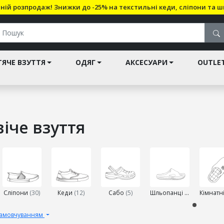
ній розпродаж! Знижки до -25% на текстильні кеди, сліпони та ш
ЯЧЕ ВЗУТТЯ
ОДЯГ
АКСЕСУАРИ
OUTLE
іче взуття
рію
Сліпони
(30)
Кеди
(12)
Сабо
(5)
Шльопанці
(6)
замовчуванням