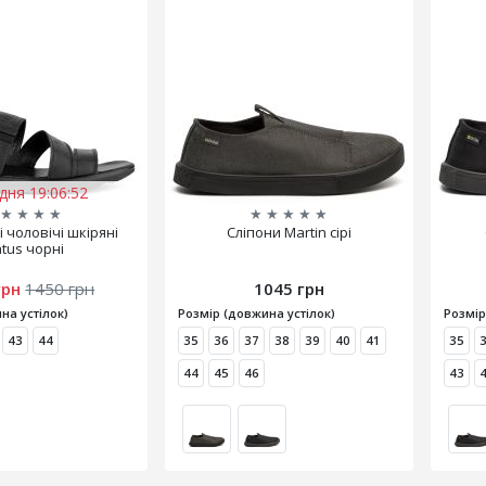
дня 19:06:51
★
★
★
★
★
★
★
★
★
 чоловічі шкіряні
Сліпони Martin сірі
atus чорні
грн
1450 грн
1045 грн
на устілок)
Розмір (довжина устілок)
Розмір
43
44
35
36
37
38
39
40
41
35
44
45
46
43