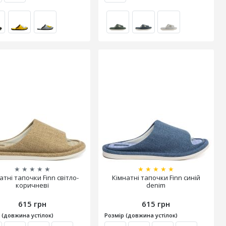
★
★
★
★
★
★
★
★
★
★
атні тапочки Finn світло-
Кімнатні тапочки Finn синій
коричневі
denim
615 грн
615 грн
 (довжина устілок)
Розмір (довжина устілок)