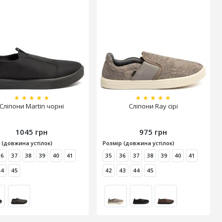
★
★
★
★
★
★
★
★
★
★
Сліпони Martin чорні
Сліпони Ray сірі
1045 грн
975 грн
 (довжина устілок)
Розмір (довжина устілок)
36
37
38
39
40
41
35
36
37
38
39
40
41
44
45
42
43
44
45