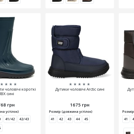
★
★
★
★
★
★
★
★
★
ти чоловічі короткі
Дутики чоловічі Arctic сині
Дут
ПВХ сині
768 грн
1675 грн
на устілок)
Розмір (довжина устілок)
Розмір
0
41/42
42/43
41
42
43
44
45
41
6