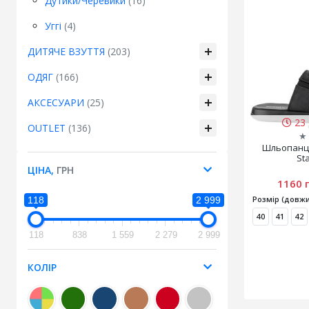
Дутики/Черевики
(16)
Уггі
(4)
ДИТЯЧЕ ВЗУТТЯ
(203)
ОДЯГ
(166)
АКСЕСУАРИ
(25)
23 
OUTLET
(136)
★
Шльопанці
St
ЦІНА,
ГРН
1160 
Розмір (довжи
118
2 999
40
41
42
118
838
1 559
2 279
2 999
КОЛІР