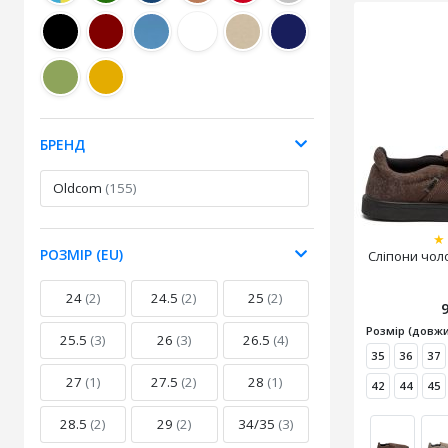
БРЕНД
Oldcom
(155)
★
РОЗМІР (EU)
Сліпони чол
24
(2)
24.5
(2)
25
(2)
Розмір (довжи
25.5
(3)
26
(3)
26.5
(4)
35
36
37
27
(1)
27.5
(2)
28
(1)
42
44
45
28.5
(2)
29
(2)
34/35
(3)