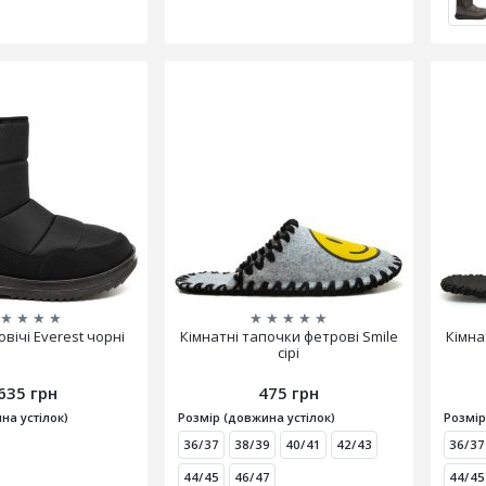
★
★
★
★
★
★
★
★
★
вічі Everest чорні
Кімнатні тапочки фетрові Smile
Кімна
сірі
635 грн
475 грн
на устілок)
Розмір (довжина устілок)
Розмір
36/37
38/39
40/41
42/43
36/37
44/45
46/47
44/45