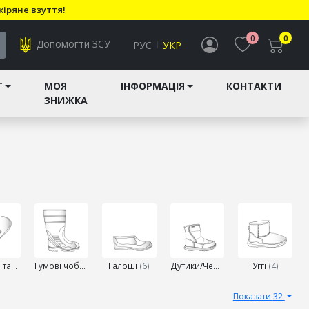
кіряне взуття!
0
0
Допомогти ЗСУ
РУС
УКР
T
МОЯ
ІНФОРМАЦІЯ
КОНТАКТИ
ЗНИЖКА
Кімнатні тапочки
(57)
Гумові чоботи
(5)
Галоші
(6)
Дутики/Черевики
(16)
Уггі
(4)
Показати 32