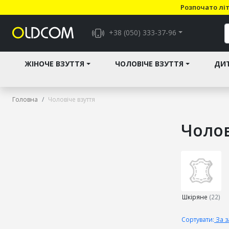
Розпочато літ
+38 (050) 333-37-96
ЖІНОЧЕ ВЗУТТЯ
ЧОЛОВІЧЕ ВЗУТТЯ
ДИТ
Головна
Чоловіче взуття
Чолов
Виберіть
підкатего
Шкіряне
(22)
Сортувати:
За 