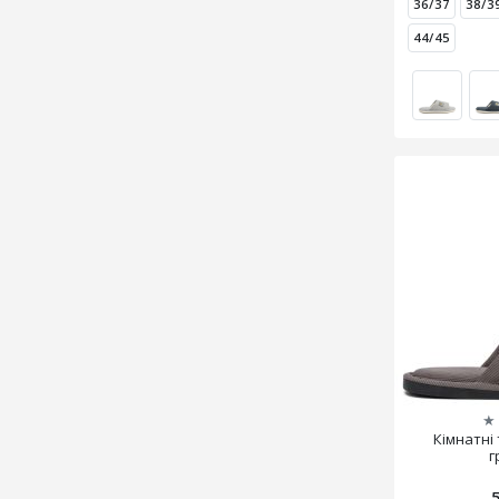
36/37
38/3
44/45
★
Кімнатні
г