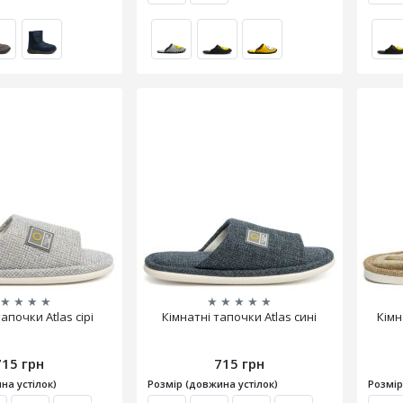
★
★
★
★
★
★
★
★
★
апочки Atlas сірі
Кімнатні тапочки Atlas сині
Кімн
715 грн
715 грн
на устілок)
Розмір (довжина устілок)
Розмір