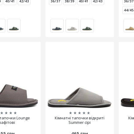
9
40/41
42/43
36/37
38/39
40/41
42/43
36/37
44/45
★
★
★
★
★
★
★
★
★
 тапочки Lounge
Кімнатні тапочки відкриті
Кі
рафітові
Summer сірі
555 грн
465 грн