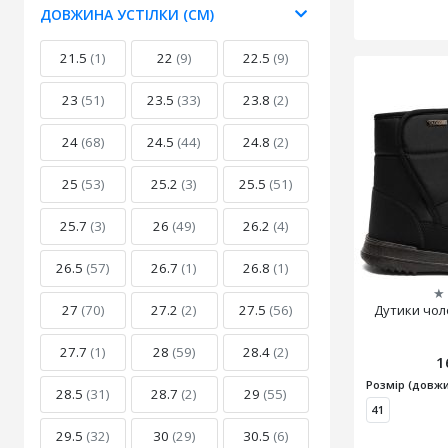
ДОВЖИНА УСТІЛКИ (СМ)
21.5
(1)
22
(9)
22.5
(9)
23
(51)
23.5
(33)
23.8
(2)
24
(68)
24.5
(44)
24.8
(2)
25
(53)
25.2
(3)
25.5
(51)
25.7
(3)
26
(49)
26.2
(4)
26.5
(57)
26.7
(1)
26.8
(1)
★
27
(70)
27.2
(2)
27.5
(56)
Дутики чоло
27.7
(1)
28
(59)
28.4
(2)
1
Розмір (довжи
28.5
(31)
28.7
(2)
29
(55)
41
29.5
(32)
30
(29)
30.5
(6)