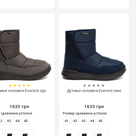
★
★
★
★
★
★
★
★
★
★
ики чоловічі Everest сірі
Дутики чоловічі Everest сині
1635 грн
1635 грн
 (довжина устілок)
Розмір (довжина устілок)
42
43
44
45
41
42
43
44
45