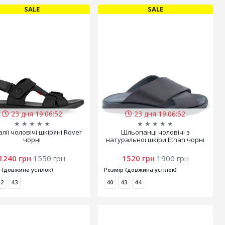
SALE
SALE
23 дня 19:06:51
23 дня 19:06:51
★
★
★
★
★
★
★
★
★
★
лії чоловічі шкіряні Rover
Шльопанці чоловічі з
чорні
натуральної шкіри Ethan чорні
1240 грн
1550 грн
1520 грн
1900 грн
 (довжина устілок)
Розмір (довжина устілок)
42
43
40
43
44