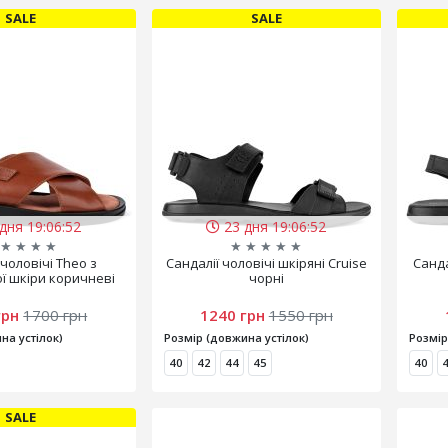
SALE
SALE
дня 19:06:51
23 дня 19:06:51
★
★
★
★
★
★
★
★
★
 чоловічі Theo з
Сандалії чоловічі шкіряні Cruise
Санда
ї шкіри коричневі
чорні
грн
1700 грн
1240 грн
1550 грн
на устілок)
Розмір (довжина устілок)
Розмір
40
42
44
45
40
SALE