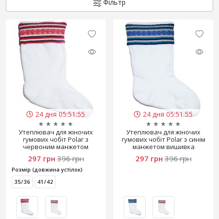
Фільтр
24 дня 05:51:55
24 дня 05:51:55
★
★
★
★
★
★
★
★
★
★
Утеплювач для жіночих
Утеплювач для жіночих
гумових чобіт Polar з
гумових чобіт Polar з синім
червоним манжетом
манжетом вишивка
вишивка
297 грн
396 грн
297 грн
396 грн
Розмір (довжина устілок)
35/36
41/42