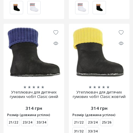
★
★
★
★
★
★
★
★
★
★
Утеплювач для дитячих
Утеплювач для дитячих
гумових чобіт Clasic синій
гумових чобіт Clasic жовтий
314 грн
314 грн
Розмір (довжина устілок)
Розмір (довжина устілок)
21/22
23/24
33/34
21/22
23/24
25/26
31/32
33/34