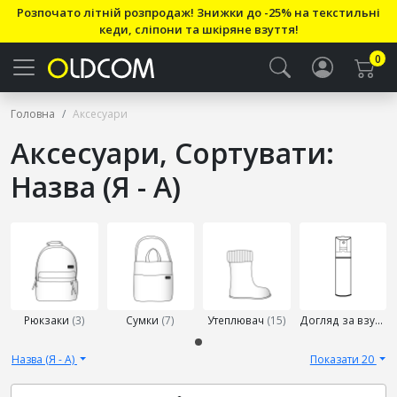
Розпочато літній розпродаж! Знижки до -25% на текстильні
кеди, сліпони та шкіряне взуття!
0
Головна
Аксесуари
Аксесуари, Сортувати:
Назва (Я - А)
Виберіть
підкатегорію
Рюкзаки
(3)
Сумки
(7)
Утеплювач
(15)
Догляд за взуттям
Назва (Я - А)
Показати 20