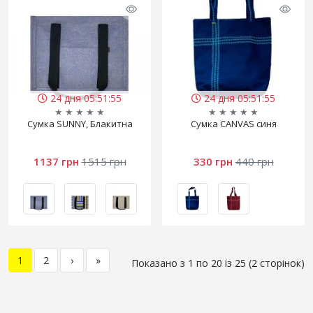
24 дня 05:51:55
24 дня 05:51:55
★
★
★
★
★
★
★
★
★
★
Сумка SUNNY, Блакитна
Сумка CANVAS синя
1137 грн
1515 грн
330 грн
440 грн
1
2
›
»
Показано з 1 по 20 із 25 (2 сторінок)