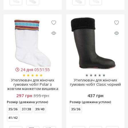
24 дня 05:51:55
★
★
★
★
★
★
★
★
★
★
Утеплювач для жіночих
Утеплювач для жіночих
гумових чобіт Polar з
гумових чобіт Clasic чорний
жовтим манжетом вишивка
297 грн
395 грн
437 грн
Розмір (довжина устілок)
Розмір (довжина устілок)
35/36
37/38
39/40
35/36
41/42