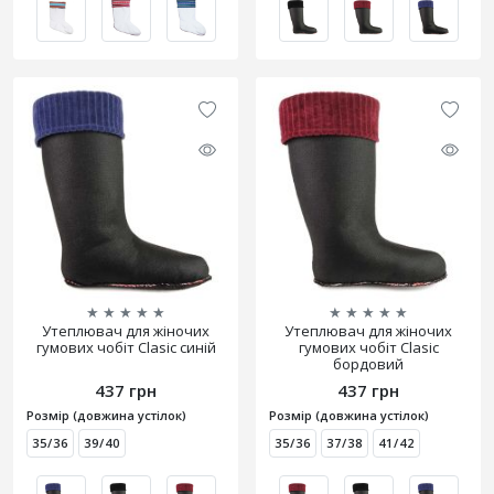
★
★
★
★
★
★
★
★
★
★
Утеплювач для жіночих
Утеплювач для жіночих
гумових чобіт Clasic синій
гумових чобіт Clasic
бордовий
437 грн
437 грн
Розмір (довжина устілок)
Розмір (довжина устілок)
35/36
39/40
35/36
37/38
41/42