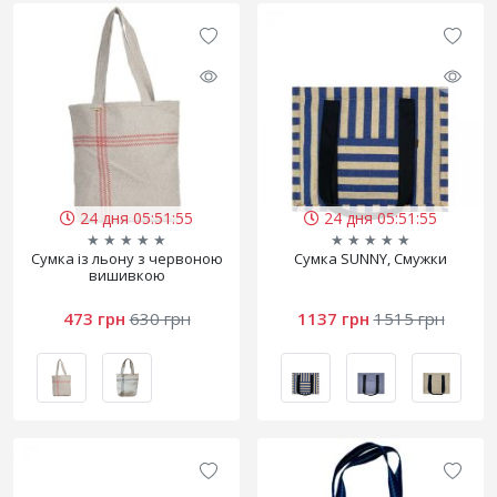
24 дня 05:51:55
24 дня 05:51:55
★
★
★
★
★
★
★
★
★
★
Сумка із льону з червоною
Сумка SUNNY, Смужки
вишивкою
473 грн
630 грн
1137 грн
1515 грн