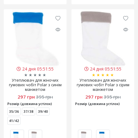
24 дня 05:51:55
24 дня 05:51:55
★
★
★
★
★
★
★
★
★
★
Утеплювач для жіночих
Утеплювач для жіночих
гумових чобіт Polar з синім
гумових чобіт Polar з сірим
манжетом
манжетом
297 грн
395 грн
297 грн
395 грн
Розмір (довжина устілок)
Розмір (довжина устілок)
35/36
37/38
39/40
41/42