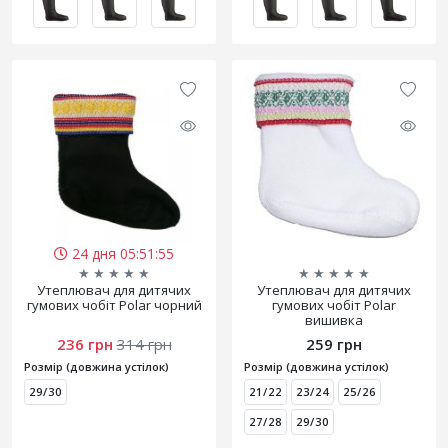
24 дня 05:51:55
★
★
★
★
★
★
★
★
★
★
Утеплювач для дитячих
Утеплювач для дитячих
гумових чобіт Polar чорний
гумових чобіт Polar
вишивка
236 грн
314 грн
259 грн
Розмір (довжина устілок)
Розмір (довжина устілок)
29/30
21/22
23/24
25/26
27/28
29/30