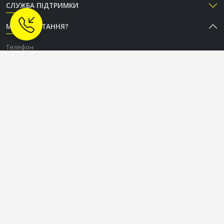
СЛУЖБА ПІДТРИМКИ
МАЄТЕ ПИТАННЯ?
Телефон
+38 (050) 333-37-96
Графік роботи Call-центру
Пн-Пт: з 9:00 до 18:00
Сб-Нд: вихідний
СОЦІАЛЬНІ МЕРЕЖІ
OLDCOM.UA © 2015-2026