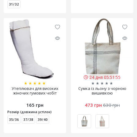
31/32
24 дня 05:51:55
★
★
★
★
★
★
★
★
★
★
Утеплювач для високих
Сумка із льону з чорною
жіночих гумових чобіт
вишивкою
165 грн
473 грн
630 грн
Розмір (довжина устілок)
35/36
37/38
39/40