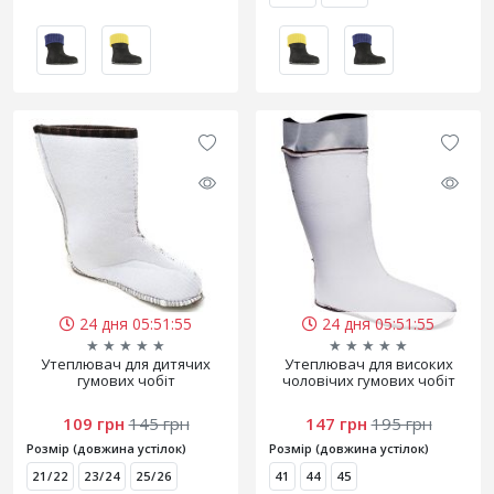
24 дня 05:51:55
24 дня 05:51:55
★
★
★
★
★
★
★
★
★
★
Утеплювач для дитячих
Утеплювач для високих
гумових чобіт
чоловічих гумових чобіт
109 грн
145 грн
147 грн
195 грн
Розмір (довжина устілок)
Розмір (довжина устілок)
21/22
23/24
25/26
41
44
45