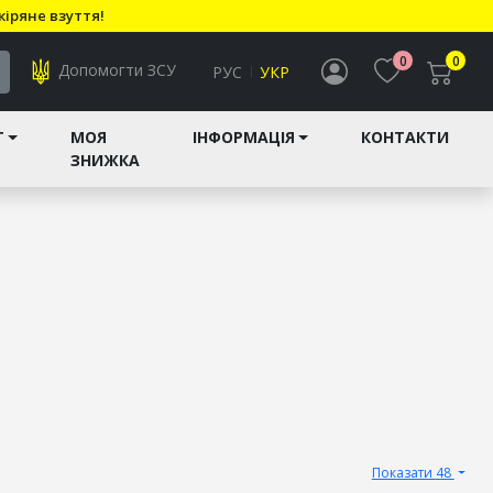
кіряне взуття!
0
0
Допомогти ЗСУ
РУС
УКР
T
МОЯ
ІНФОРМАЦІЯ
КОНТАКТИ
ЗНИЖКА
Показати 48