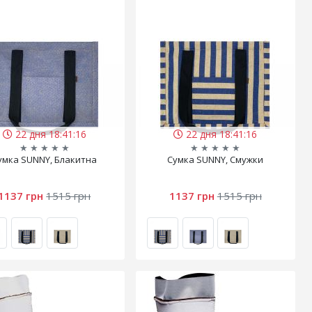
22 дня 18:41:15
22 дня 18:41:15
★
★
★
★
★
★
★
★
★
★
умка SUNNY, Блакитна
Сумка SUNNY, Смужки
1137 грн
1515 грн
1137 грн
1515 грн