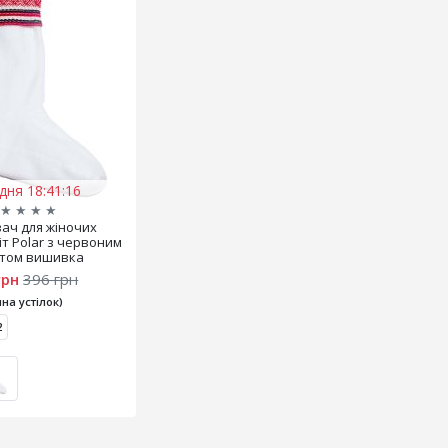
дня 18:41:15
★
★
★
★
ач для жіночих
іт Polar з червоним
том вишивка
грн
396 грн
на устілок)
2