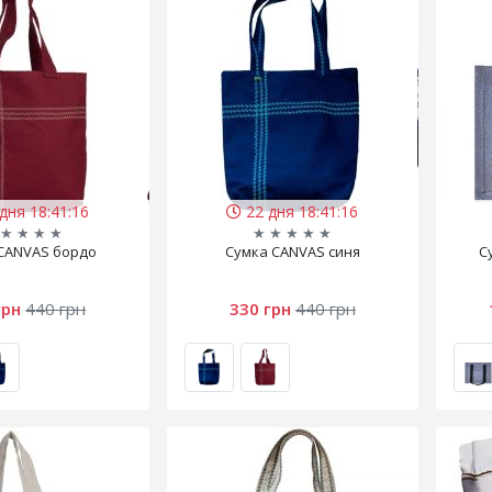
дня 18:41:15
22 дня 18:41:15
★
★
★
★
★
★
★
★
★
CANVAS бордо
Сумка CANVAS синя
С
грн
440 грн
330 грн
440 грн