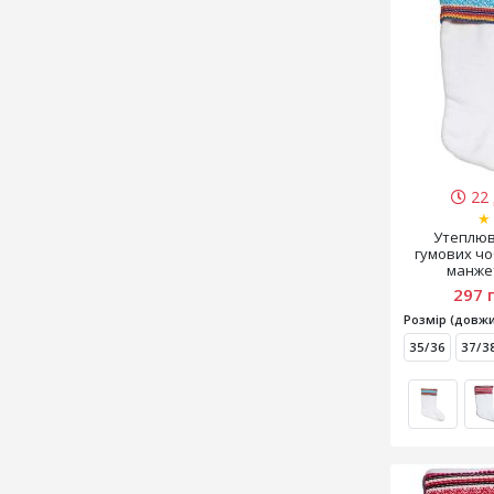
22 
★
Утеплюв
гумових чо
манже
297 
Розмір (довжи
35/36
37/3