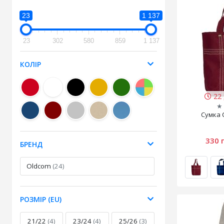
23
1 137
23
302
580
859
1 137
КОЛІР
22 
★
Сумка 
330 
БРЕНД
Oldcom
(24)
РОЗМІР (EU)
21/22
(4)
23/24
(4)
25/26
(3)