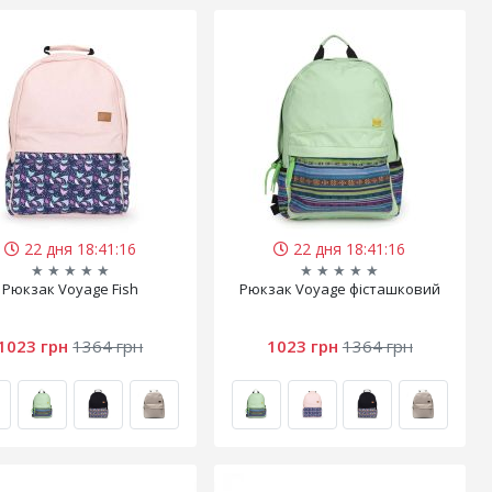
22 дня 18:41:15
22 дня 18:41:15
★
★
★
★
★
★
★
★
★
★
Рюкзак Voyage Fish
Рюкзак Voyage фісташковий
1023 грн
1364 грн
1023 грн
1364 грн