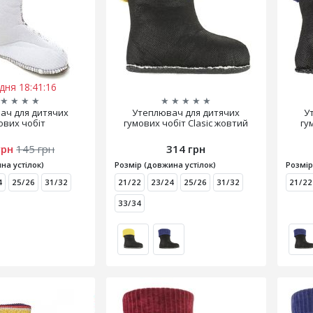
дня 18:41:15
★
★
★
★
★
★
★
★
★
ач для дитячих
Утеплювач для дитячих
У
ових чобіт
гумових чобіт Clasic жовтий
гу
грн
145 грн
314 грн
на устілок)
Розмір (довжина устілок)
Розмір
4
25/26
31/32
21/22
23/24
25/26
31/32
21/22
33/34