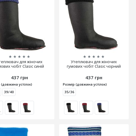
★
★
★
★
★
★
★
★
★
★
теплювач для жіночих
Утеплювач для жіночих
мових чобіт Clasic синій
гумових чобіт Clasic чорний
437 грн
437 грн
 (довжина устілок)
Розмір (довжина устілок)
39/40
35/36