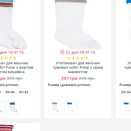
дня 18:41:15
22 дня 18:41:15
★
★
★
★
★
★
★
★
★
ач для жіночих
Утеплювач для жіночих
У
біт Polar з жовтим
гумових чобіт Polar з сірим
гум
том вишивка
манжетом
грн
395 грн
297 грн
395 грн
на устілок)
Розмір (довжина устілок)
Розмір
8
39/40
41/42
35/36