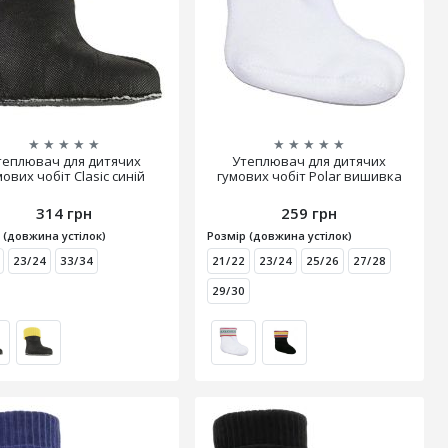
★
★
★
★
★
★
★
★
★
★
теплювач для дитячих
Утеплювач для дитячих
мових чобіт Clasic синій
гумових чобіт Polar вишивка
314 грн
259 грн
 (довжина устілок)
Розмір (довжина устілок)
23/24
33/34
21/22
23/24
25/26
27/28
29/30