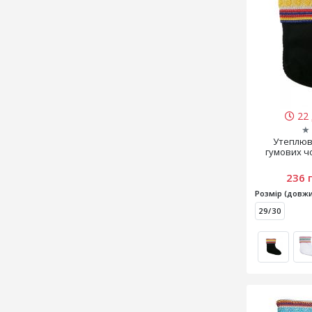
22 
★
Утеплюв
гумових ч
236 
Розмір (довжи
29/30