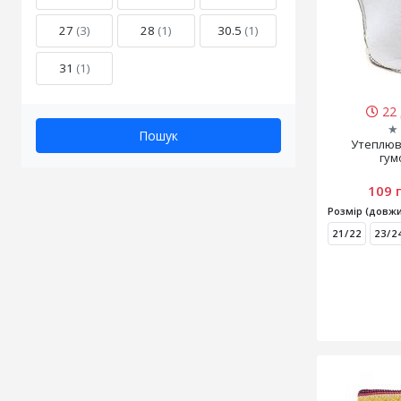
27
(3)
28
(1)
30.5
(1)
31
(1)
22 
★
Пошук
Утеплюв
гум
109 
Розмір (довжи
21/22
23/2