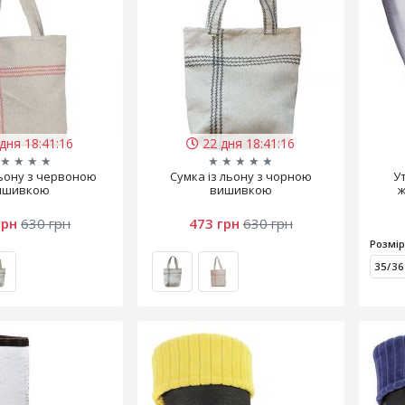
дня 18:41:15
22 дня 18:41:15
★
★
★
★
★
★
★
★
★
льону з червоною
Сумка із льону з чорною
У
ишивкою
вишивкою
ж
грн
630 грн
473 грн
630 грн
Розмір
35/36