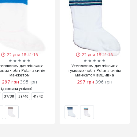
22 дня 18:41:15
22 дня 18:41:15
★
★
★
★
★
★
★
★
★
★
теплювач для жіночих
Утеплювач для жіночих
ових чобіт Polar з синім
гумових чобіт Polar з синім
манжетом
манжетом вишивка
297 грн
395 грн
297 грн
396 грн
 (довжина устілок)
37/38
39/40
41/42