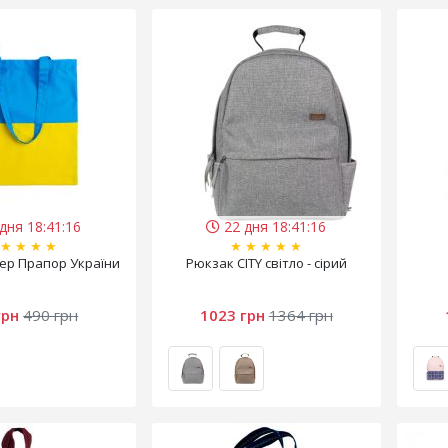
дня 18:41:15
22 дня 18:41:15
★
★
★
★
★
★
★
★
★
ер Прапор України
Рюкзак CITY світло - сірий
грн
490 грн
1023 грн
1364 грн