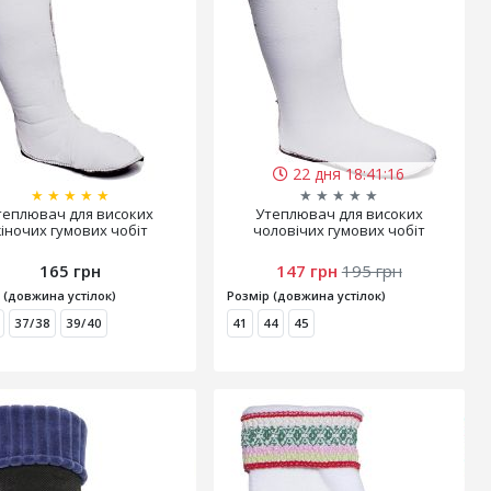
22 дня 18:41:15
★
★
★
★
★
★
★
★
★
★
теплювач для високих
Утеплювач для високих
іночих гумових чобіт
чоловічих гумових чобіт
165 грн
147 грн
195 грн
 (довжина устілок)
Розмір (довжина устілок)
37/38
39/40
41
44
45