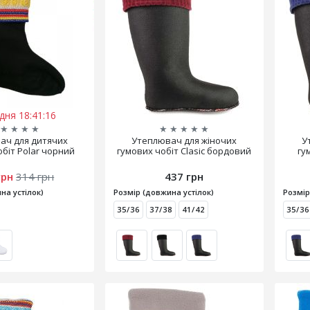
дня 18:41:15
★
★
★
★
★
★
★
★
★
ач для дитячих
Утеплювач для жіночих
У
обіт Polar чорний
гумових чобіт Clasic бордовий
гу
грн
314 грн
437 грн
на устілок)
Розмір (довжина устілок)
Розмір
35/36
37/38
41/42
35/36