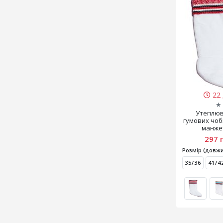
22 
★
Утеплюв
гумових чоб
манже
297 
Розмір (довжи
35/36
41/4