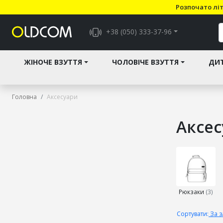
Розпочато літ
+38 (050) 333-37-96
ЖІНОЧЕ ВЗУТТЯ
ЧОЛОВІЧЕ ВЗУТТЯ
ДИТ
Головна
Аксесуари
Аксес
Виберіть
підкатего
Рюкзаки
(3)
Сортувати:
За 