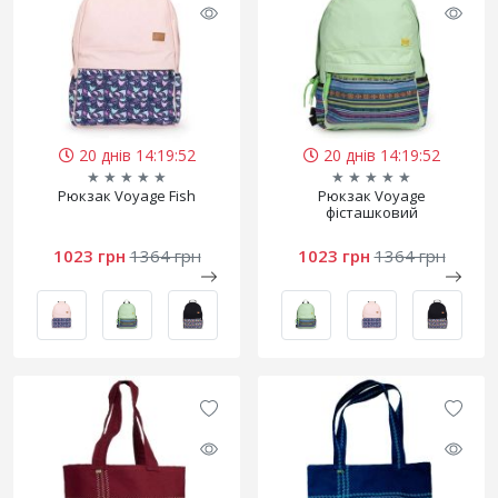
20 днів 14:19:52
20 днів 14:19:52
★
★
★
★
★
★
★
★
★
★
Рюкзак Voyage Fish
Рюкзак Voyage
фісташковий
1023 грн
1364 грн
1023 грн
1364 грн