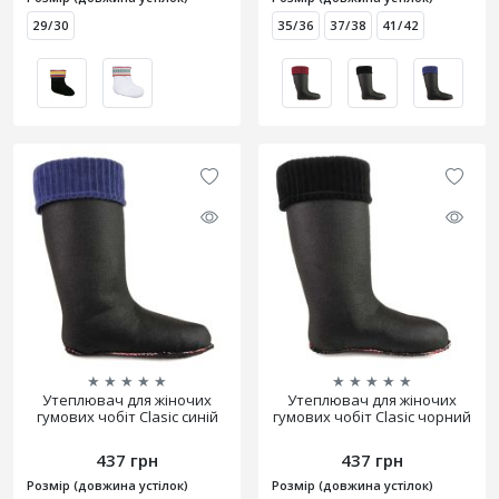
29/30
35/36
37/38
41/42
★
★
★
★
★
★
★
★
★
★
Утеплювач для жіночих
Утеплювач для жіночих
гумових чобіт Clasic синій
гумових чобіт Clasic чорний
437 грн
437 грн
Розмір (довжина устілок)
Розмір (довжина устілок)