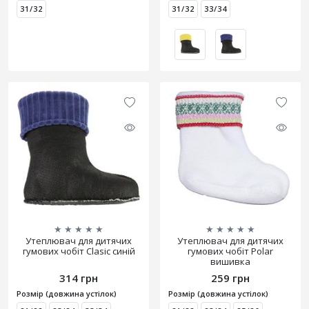
31/32
31/32
33/34
★
★
★
★
★
★
★
★
★
★
Утеплювач для дитячих
Утеплювач для дитячих
гумових чобіт Clasic синій
гумових чобіт Polar
вишивка
314 грн
259 грн
Розмір (довжина устілок)
Розмір (довжина устілок)