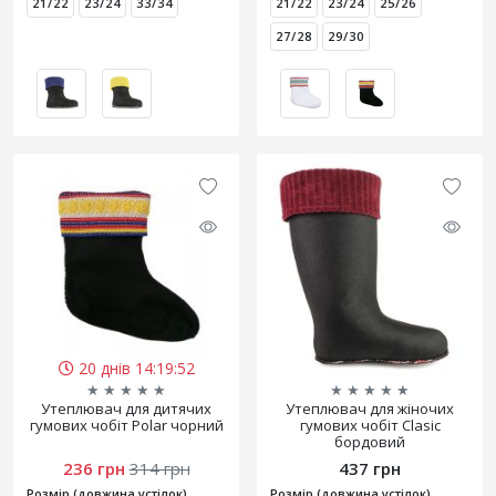
21/22
23/24
33/34
21/22
23/24
25/26
27/28
29/30
20 днів 14:19:52
★
★
★
★
★
★
★
★
★
★
Утеплювач для дитячих
Утеплювач для жіночих
гумових чобіт Polar чорний
гумових чобіт Clasic
бордовий
236 грн
314 грн
437 грн
Розмір (довжина устілок)
Розмір (довжина устілок)