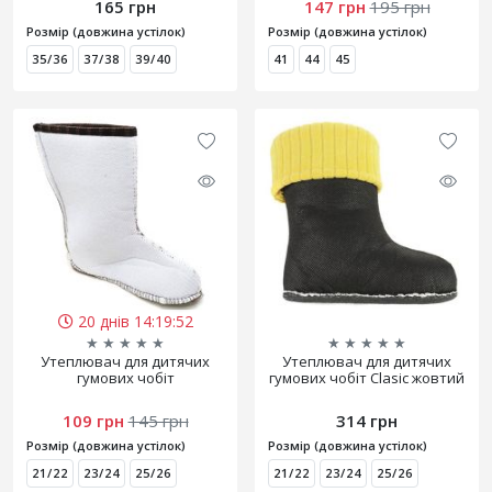
165 грн
147 грн
195 грн
Розмір (довжина устілок)
Розмір (довжина устілок)
35/36
37/38
39/40
41
44
45
20 днів 14:19:52
★
★
★
★
★
★
★
★
★
★
Утеплювач для дитячих
Утеплювач для дитячих
гумових чобіт
гумових чобіт Clasic жовтий
109 грн
145 грн
314 грн
Розмір (довжина устілок)
Розмір (довжина устілок)
21/22
23/24
25/26
21/22
23/24
25/26