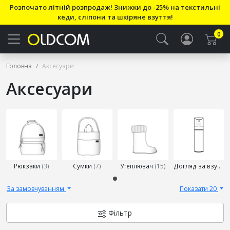
Розпочато літній розпродаж! Знижки до -25% на текстильні
кеди, сліпони та шкіряне взуття!
0
Головна
Аксесуари
Аксесуари
Виберіть
підкатегорію
Рюкзаки
(3)
Сумки
(7)
Утеплювач
(15)
Догляд за взуттям
За замовчуванням
Показати 20
Фільтр