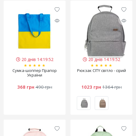
20 днів 14:19:52
20 днів 14:19:52
★
★
★
★
★
★
★
★
★
★
Cумка-шоппер Прапор
Рюкзак CITY світло - сірий
України
368 грн
490 грн
1023 грн
1364 грн