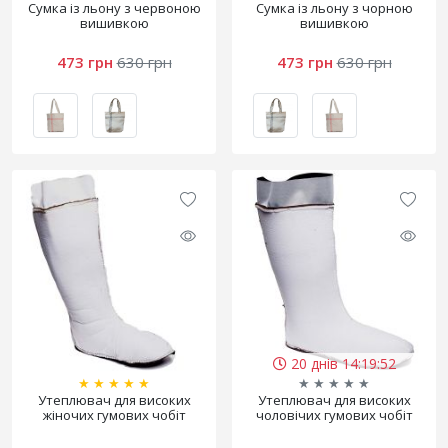
Сумка із льону з червоною
Сумка із льону з чорною
вишивкою
вишивкою
473 грн
630 грн
473 грн
630 грн
20 днів 14:19:52
★
★
★
★
★
★
★
★
★
★
Утеплювач для високих
Утеплювач для високих
жіночих гумових чобіт
чоловічих гумових чобіт